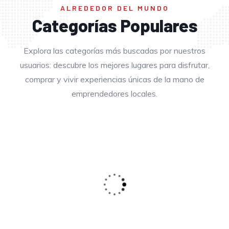
ALREDEDOR DEL MUNDO
Fitness
Categorías Populares
Explora las categorías más buscadas por nuestros
usuarios: descubre los mejores lugares para disfrutar,
comprar y vivir experiencias únicas de la mano de
Belleza
emprendedores locales.
Salud
Comida
Compras
Accesorios
Belleza