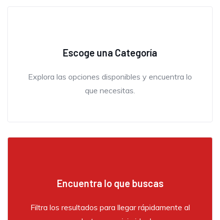
Escoge una Categoría
Explora las opciones disponibles y encuentra lo
que necesitas.
Me encanta la dedicación que ponen en cada
uno de sus productos y servicios. Es evidente
que valoran a sus clientes, y eso se refleja en
cada experiencia
Encuentra lo que buscas
Kevin Soto,
Emprendedor
Filtra los resultados para llegar rápidamente al