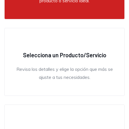
producto o servicio ideal.
Selecciona un Producto/Servicio
La atención al cliente y la calidad de los
productos son excepcionales. Cada detalle
Revisa los detalles y elige la opción que más se
está cuidado, y siempre encuentro justo lo que
ajuste a tus necesidades.
necesito. Definitivamente han superado todas
mis expectativas.
Tahis Montalvo,
Fundadora AritaArandanos