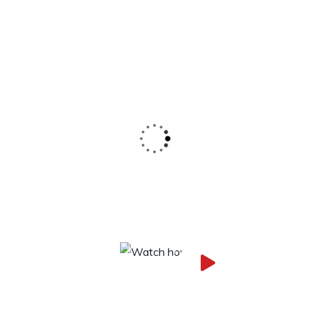
Estoy realmente impresionada con la calidad
y variedad de productos que ofrecen. Desde
los alimentos hasta los servicios adicionales,
todo está pensado para satisfacer al cliente.
Se nota el compromiso por brindar lo mejor
Watch how
Cristina Alvares,
listing works
Emprendedora