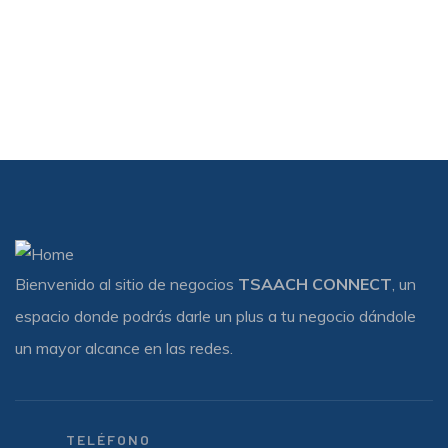
Bienvenido al sitio de negocios
TSAACH CONNECT
, un
espacio donde podrás darle un plus a tu negocio dándole
un mayor alcance en las redes.
TELÉFONO