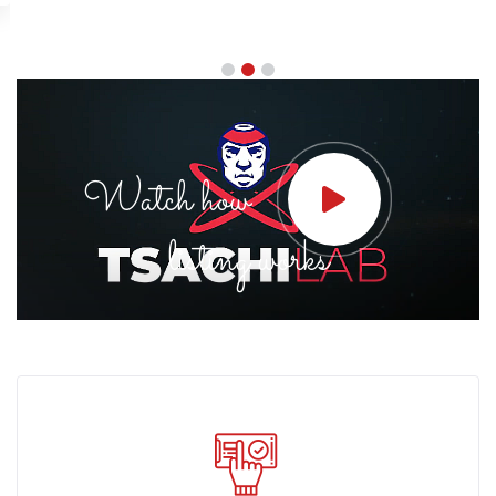
Watch how
listing works