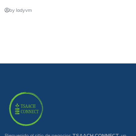
by ladyvm
Bienvenido al sitio de negocios
TSAACH CONNECT
, un