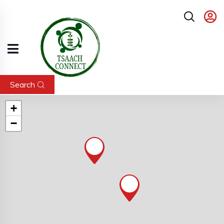
Search
+
−