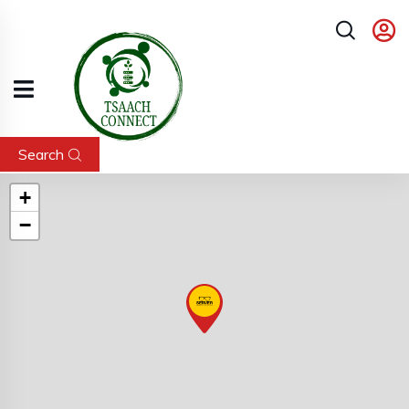
Search
+
−