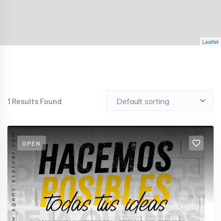
Leaflet
1
Results Found
OPEN