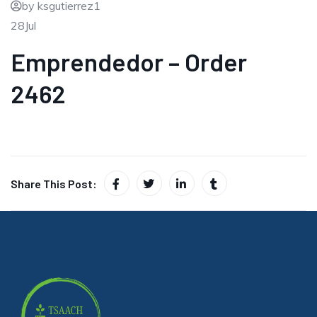
by ksgutierrez1
28
Jul
Emprendedor – Order
2462
Share This Post: