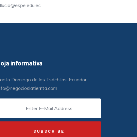
llucio@espe.edu.ec
oja informativa
anto Domingo de los Tsáchilas, Ecuador
nfo@negocioslatierrita.com